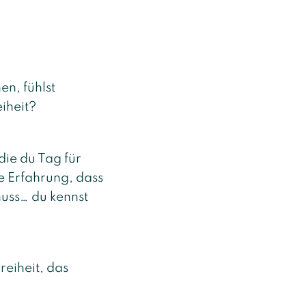
en, fühlst
iheit?
die du Tag für
e Erfahrung, dass
muss… du kennst
Freiheit, das