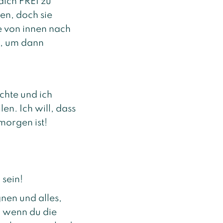
dich FREI zu
ben, doch sie
de von innen nach
l, um dann
chte und ich
n. Ich will, dass
morgen ist!
 sein!
gnen und alles,
, wenn du die