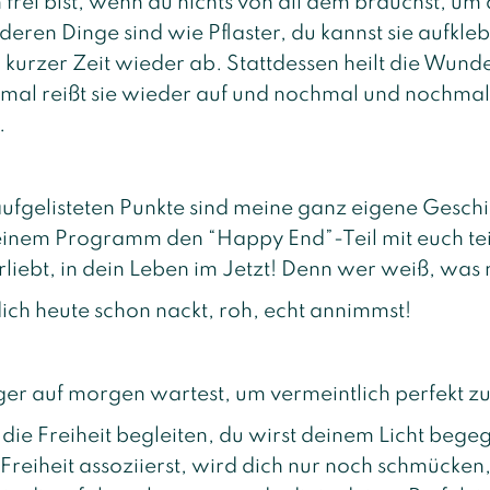
 frei bist, wenn du nichts von all dem brauchst, um 
nderen Dinge sind wie Pflaster, du kannst sie aufkle
h kurzer Zeit wieder ab. Stattdessen heilt die Wun
mal reißt sie wieder auf und nochmal und nochma
.
aufgelisteten Punkte sind meine ganz eigene Geschi
inem Programm den “Happy End”-Teil mit euch teile
erliebt, in dein Leben im Jetzt! Denn wer weiß, was 
 dich heute schon nackt, roh, echt annimmst!
ger auf morgen wartest, um vermeintlich perfekt zu
 die Freiheit begleiten, du wirst deinem Licht bege
Freiheit assoziierst, wird dich nur noch schmücken