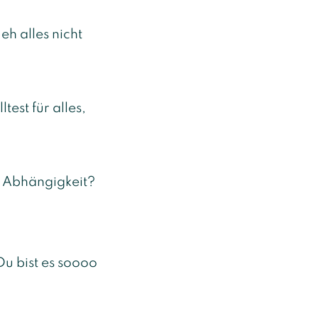
 eh alles nicht
test für alles,
er Abhängigkeit?
 Du bist es soooo