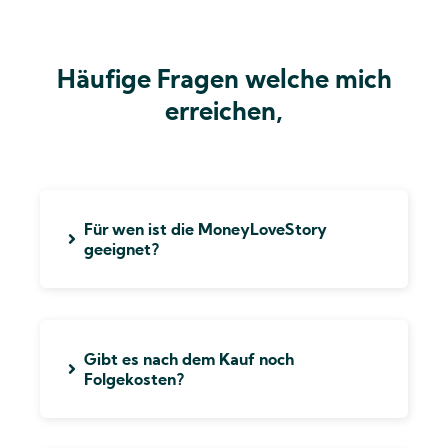
Häufige Fragen welche mich
erreichen,
Für wen ist die MoneyLoveStory
geeignet?
Für dich, wenn du die Beziehung zu dir und
zum Geld in eine wahre Liebesbeziehung
transformieren möchtest. Wenn du der Fülle,
deiner Perfektion, der Schöpferin, dem
Schöpfer in dir begegnen willst. Denn du wirst
der Fülle in dir begegnen und es ist
Gibt es nach dem Kauf noch
unausweichlich, dass dir die Fülle im Außen
Folgekosten?
folgen wird.
Nein, du erhältst mit deiner Zahlung den Zugriff
auf den Mitgliederbereich und somit auf alle
Workshop-LIVE-Termine oder Zugriff auf alle