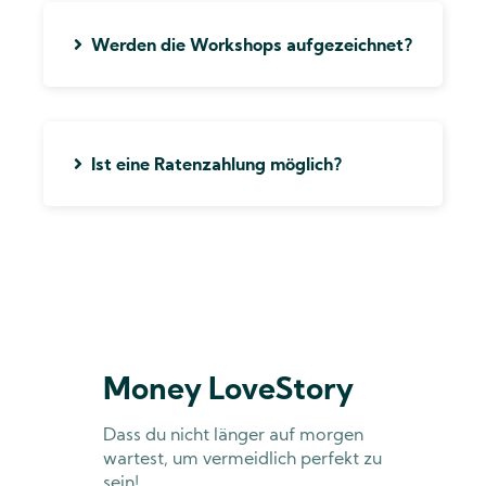
Aufzeichnungen (je nach dem, wann du die
MoneyLovestory bestellst).
Werden die Workshops aufgezeichnet?
Die Live-Termine werden aufgezeichnet und im
Mitgliederbereich zur Verfügung gestellt. Du
kannst dir somit jederzeit die Aufzeichnung
erneut anschauen.
Ist eine Ratenzahlung möglich?
Ja, es gibt eine Möglichkeit, die Gesamtsumme
aufgeteilt in drei Monaten zu bezahlen. Eine
Rate jetzt und zwei folgende.
Money LoveStory
Dass du nicht länger auf morgen
wartest, um vermeidlich perfekt zu
sein!