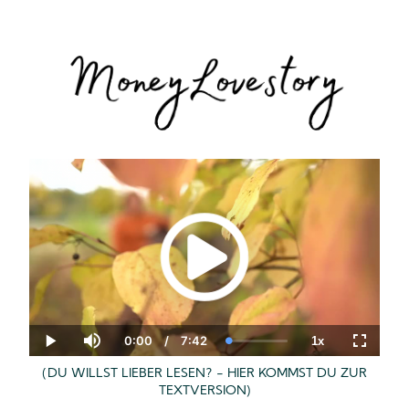
0:00
/
7:42
1x
Current
Duration
Loaded
:
Play
Mute
Playback
Fullscre
Time
0.00%
Rate
(DU WILLST LIEBER LESEN? - HIER KOMMST DU ZUR
TEXTVERSION)