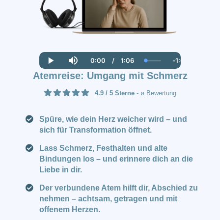
0:00
/
1:06
-
1:06
Current
Duration
Loaded
:
Remaining
Play
Mute
Time
3.58%
Time
Atemreise: Umgang mit Schmerz
4.9 / 5 Sterne
- ø Bewertung
Spüre, wie dein Herz weicher wird – und
sich für Transformation öffnet.
Lass Schmerz, Festhalten und alte
Bindungen los – und erinnere dich an die
Liebe in dir.
Der verbundene Atem hilft dir, Abschied zu
nehmen – achtsam, getragen und mit
offenem Herzen.