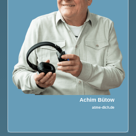
Achim Bütow
atme-dich.de